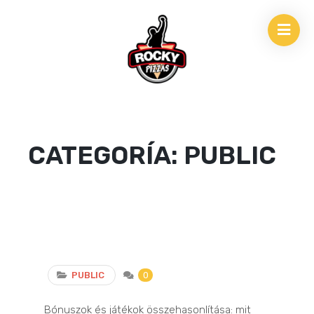
CATEGORÍA:
PUBLIC
PUBLIC
0
Bónuszok és játékok összehasonlítása: mit