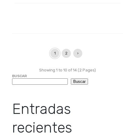
1
2
›
Showing 1 to 10 of 14 (2 Pages)
BUSCAR
Buscar
Entradas
recientes