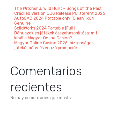
The Witcher 3: Wild Hunt – Songs of the Past
Cracked Version GOG Release PC .torrent 2026
AutoCAD 2024 Portable only [Clean] x64
Genuine
SolidWorks 2024 Portable [Full]
Bónuszok és játékok összehasonlítása: mit
kínál a Magyar Online Casino?
Magyar Online Casino 2026: biztonságos
játékélmény és vonzó promóciók
Comentarios
recientes
No hay comentarios que mostrar.