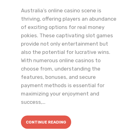
Australia’s online casino scene is
thriving, offering players an abundance
of exciting options for real money
pokies. These captivating slot games
provide not only entertainment but
also the potential for lucrative wins.
With numerous online casinos to
choose from, understanding the
features, bonuses, and secure
payment methods is essential for
maximizing your enjoyment and
success,…
CONTINUE READING