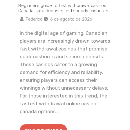
Beginner’s guide to fast withdrawal casinos
Canada: safe deposits and speedy cashouts
Federico
6 de agosto de 2026
In the digital age of gaming, Canadian
players are increasingly drawn towards
fast withdrawal casinos that promise
quick cashouts and secure deposits.
These casinos cater to a growing
demand for efficiency and reliability,
ensuring players can access their
winnings without unnecessary delays.
For those interested in this trend, the
fastest withdrawal online casino
canada options…