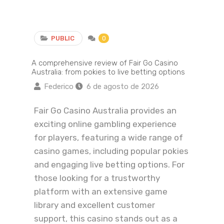
PUBLIC
0
A comprehensive review of Fair Go Casino
Australia: from pokies to live betting options
Federico
6 de agosto de 2026
Fair Go Casino Australia provides an
exciting online gambling experience
for players, featuring a wide range of
casino games, including popular pokies
and engaging live betting options. For
those looking for a trustworthy
platform with an extensive game
library and excellent customer
support, this casino stands out as a