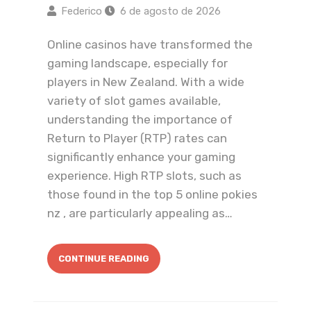
Federico
6 de agosto de 2026
Online casinos have transformed the
gaming landscape, especially for
players in New Zealand. With a wide
variety of slot games available,
understanding the importance of
Return to Player (RTP) rates can
significantly enhance your gaming
experience. High RTP slots, such as
those found in the top 5 online pokies
nz , are particularly appealing as…
CONTINUE READING