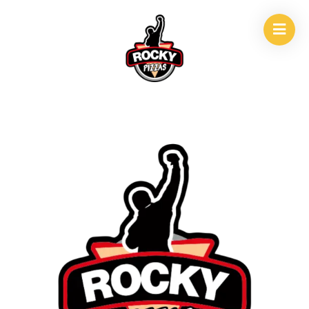
INICIO
/
EMPANADAS
/
16- 4 QUESOS