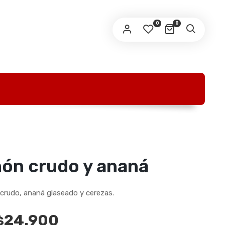
0
0
món crudo y ananá
crudo, ananá glaseado y cerezas.
24.900
$
Rango