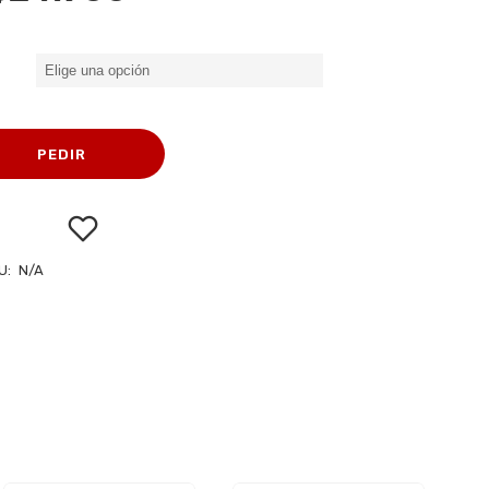
de
precios:
desde
$12.450
hasta
PEDIR
$24.900
U:
N/A
Añadir
a la
lista de
deseos