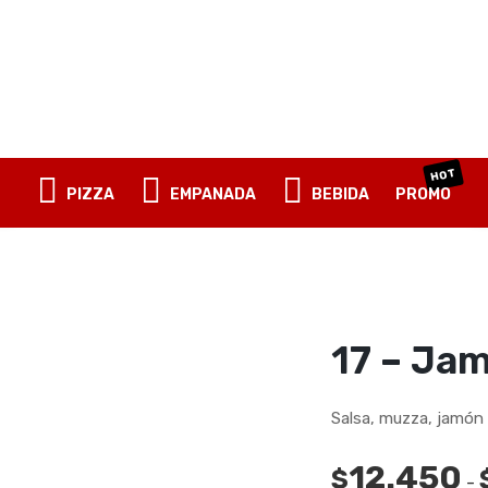
OBLIGATORIO
CONTRASEÑA
*
HOT
PIZZA
EMPANADA
BEBIDA
PROMO
ACCESO
RECUÉRDAME
¿Olvidaste la contraseña?
17 – Ja
Salsa, muzza, jamón 
12.450
$
-