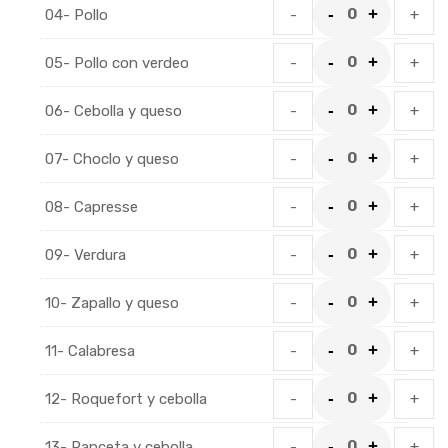
04- Pollo
-
+
05- Pollo con verdeo
-
+
06- Cebolla y queso
-
+
07- Choclo y queso
-
+
08- Capresse
-
+
09- Verdura
-
+
10- Zapallo y queso
-
+
11- Calabresa
-
+
12- Roquefort y cebolla
-
+
13- Panceta y cebolla
-
+