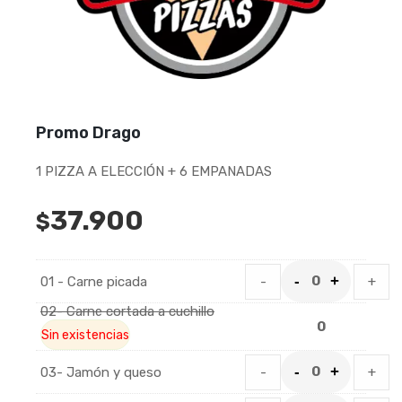
Promo Drago
1 PIZZA A ELECCIÓN + 6 EMPANADAS
37.900
$
01 - Carne picada
-
+
02- Carne cortada a cuchillo
Sin existencias
03- Jamón y queso
-
+