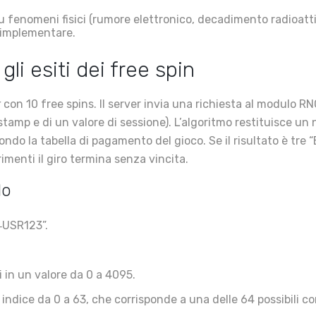
 fenomeni fisici (rumore elettronico, decadimento radioattiv
a implementare.
i esiti dei free spin
t
con 10 free spins. Il server invia una richiesta al modulo RN
amp e di un valore di sessione). L’algoritmo restituisce un
do la tabella di pagamento del gioco. Se il risultato è tre “B
rimenti il giro termina senza vincita.
lo
‑USR123”.
i in un valore da 0 a 4095.
dice da 0 a 63, che corrisponde a una delle 64 possibili comb