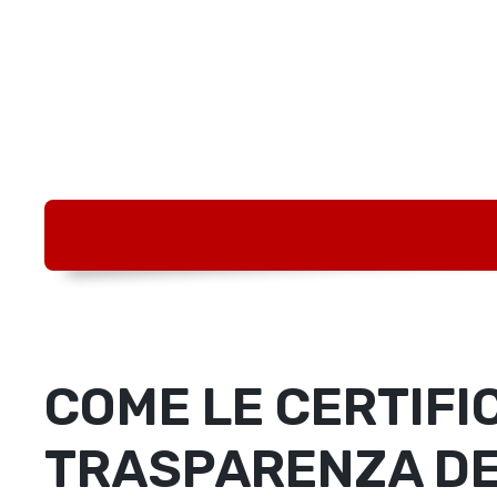
COME LE CERTIFI
TRASPARENZA DEI