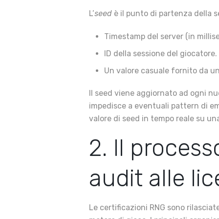
L’
seed
è il punto di partenza della
Timestamp del server (in millis
ID della sessione del giocatore.
Un valore casuale fornito da 
Il seed viene aggiornato ad ogni n
impedisce a eventuali pattern di em
valore di seed in tempo reale su un
2. Il process
audit alle li
Le certificazioni RNG sono rilasciat