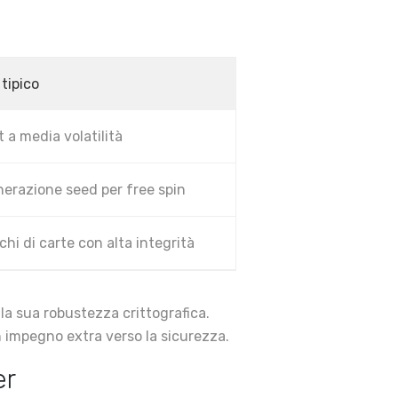
tipico
t a media volatilità
erazione seed per free spin
chi di carte con alta integrità
la sua robustezza crittografica.
 impegno extra verso la sicurezza.
er