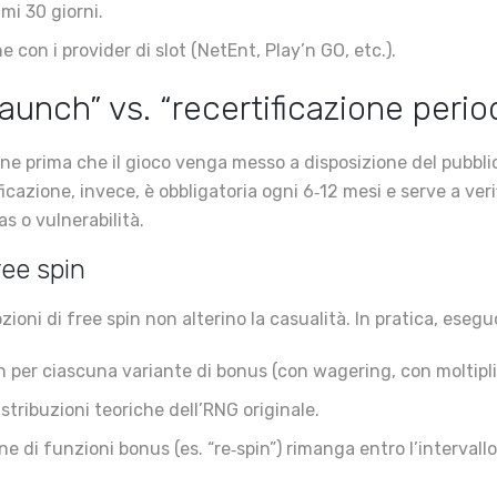
imi 30 giorni.
con i provider di slot (NetEnt, Play’n GO, etc.).
launch” vs. “recertificazione perio
ne prima che il gioco venga messo a disposizione del pubblic
ificazione, invece, è obbligatoria ogni 6‑12 mesi e serve a ve
s o vulnerabilità.
free spin
zioni di free spin non alterino la casualità. In pratica, eseg
n per ciascuna variante di bonus (con wagering, con moltiplic
istribuzioni teoriche dell’RNG originale.
one di funzioni bonus (es. “re‑spin”) rimanga entro l’intervall