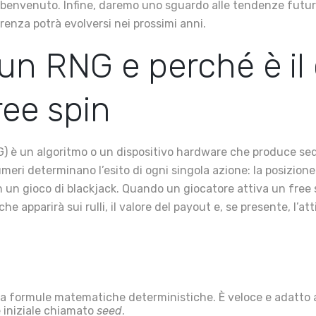
 benvenuto. Infine, daremo uno sguardo alle tendenze future
arenza potrà evolversi nei prossimi anni.
 un RNG e perché è il
ree spin
 è un algoritmo o un dispositivo hardware che produce s
meri determinano l’esito di ogni singola azione: la posizione d
in un gioco di blackjack. Quando un giocatore attiva un free 
che apparirà sui rulli, il valore del payout e, se presente, l’a
 formule matematiche deterministiche. È veloce e adatto a s
 iniziale chiamato
seed
.