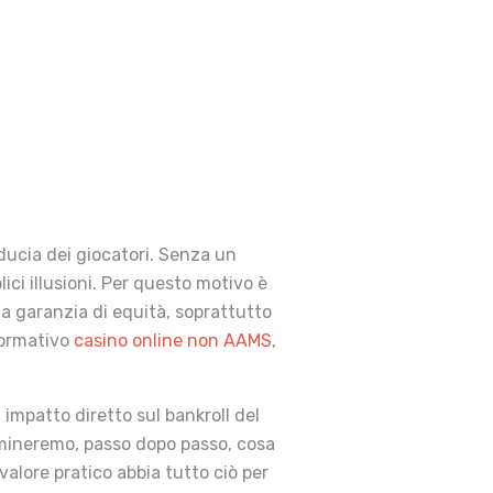
iducia dei giocatori. Senza un
ici illusioni. Per questo motivo è
 garanzia di equità, soprattutto
nformativo
casino online non AAMS
,
 impatto diretto sul bankroll del
amineremo, passo dopo passo, cosa
valore pratico abbia tutto ciò per