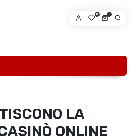
0
0
NTISCONO LA
 CASINÒ ONLINE