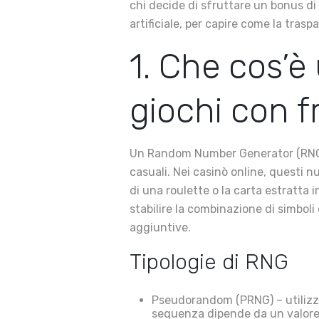
chi decide di sfruttare un bonus di
artificiale, per capire come la trasp
1. Che cos’è
giochi con f
Un Random Number Generator (RNG)
casuali. Nei casinò online, questi nu
di una roulette o la carta estratta 
stabilire la combinazione di simboli 
aggiuntive.
Tipologie di RNG
Pseudorandom (PRNG) – utilizza
sequenza dipende da un valore