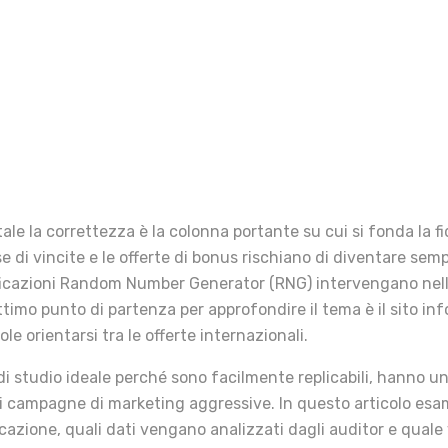
le la correttezza è la colonna portante su cui si fonda la f
 di vincite e le offerte di bonus rischiano di diventare sempl
icazioni Random Number Generator (RNG) intervengano nella
ttimo punto di partenza per approfondire il tema è il sito i
ole orientarsi tra le offerte internazionali.
o di studio ideale perché sono facilmente replicabili, hanno un
di campagne di marketing aggressive. In questo articolo es
azione, quali dati vengano analizzati dagli auditor e quale 