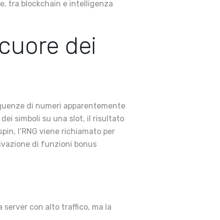
, tra blockchain e intelligenza
 cuore dei
equenze di numeri apparentemente
ei simboli su una slot, il risultato
spin, l’RNG viene richiamato per
ttivazione di funzioni bonus
erver con alto traffico, ma la