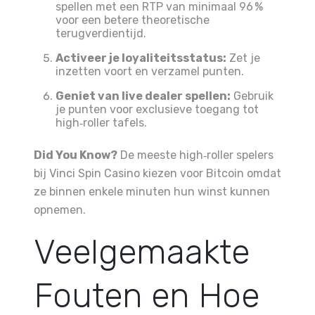
spellen met een RTP van minimaal 96 %
voor een betere theoretische
terugverdientijd.
Activeer je loyaliteitsstatus:
Zet je
inzetten voort en verzamel punten.
Geniet van live dealer spellen:
Gebruik
je punten voor exclusieve toegang tot
high‑roller tafels.
Did You Know?
De meeste high‑roller spelers
bij Vinci Spin Casino kiezen voor Bitcoin omdat
ze binnen enkele minuten hun winst kunnen
opnemen.
Veelgemaakte
Fouten en Hoe