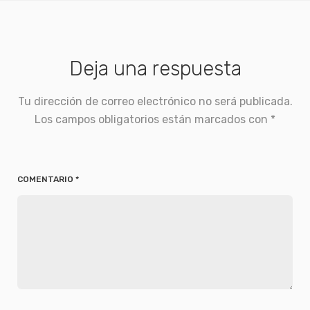
Deja una respuesta
Tu dirección de correo electrónico no será publicada.
Los campos obligatorios están marcados con
*
COMENTARIO
*