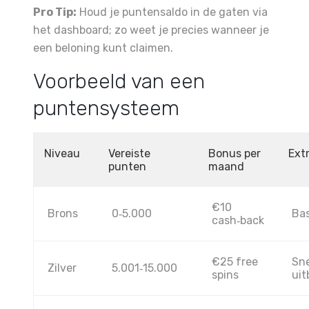
Pro Tip:
Houd je puntensaldo in de gaten via
het dashboard; zo weet je precies wanneer je
een beloning kunt claimen.
Voorbeeld van een
puntensysteem
Niveau
Vereiste
Bonus per
Ext
punten
maand
€10
Brons
0‑5.000
Bas
cash‑back
€25 free
Sne
Zilver
5.001‑15.000
spins
uit