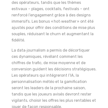
des opérateurs, tandis que les thèmes
estivaux – plages, cocktails, festivals – ont
renforcé l’engagement grâce à des designs
immersifs. Les bonus « hot‑weather » ont été
ajustés pour offrir des conditions de mise plus
souples, réduisant le churn et augmentant la
fidélité.
La data‑journalism a permis de décortiquer
ces dynamiques, révélant comment les
chiffres de trafic, de mise moyenne et de
conversion guident les décisions stratégiques.
Les opérateurs qui intégreront l’IA, la
personnalisation météo et la gamification
seront les leaders de la prochaine saison,
tandis que les joueurs avisés devront rester
vigilants, choisir les offres les plus rentables et
jouer de façon responsable.