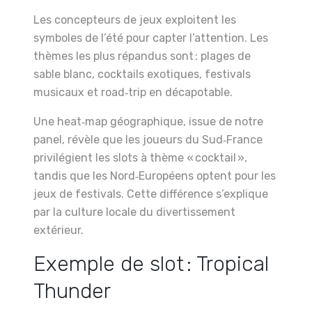
Les concepteurs de jeux exploitent les
symboles de l’été pour capter l’attention. Les
thèmes les plus répandus sont : plages de
sable blanc, cocktails exotiques, festivals
musicaux et road‑trip en décapotable.
Une heat‑map géographique, issue de notre
panel, révèle que les joueurs du Sud‑France
privilégient les slots à thème « cocktail »,
tandis que les Nord‑Européens optent pour les
jeux de festivals. Cette différence s’explique
par la culture locale du divertissement
extérieur.
Exemple de slot : Tropical
Thunder