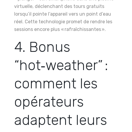
virtuelle, déclenchant des tours gratuits
lorsqu’il pointe l’appareil vers un point d’eau
réel. Cette technologie promet de rendre les
sessions encore plus « rafraîchissantes ».
4. Bonus
“hot‑weather” :
comment les
opérateurs
adaptent leurs