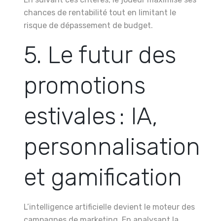
chances de rentabilité tout en limitant le
risque de dépassement de budget.
5. Le futur des
promotions
estivales : IA,
personnalisation
et gamification
L’intelligence artificielle devient le moteur des
campagnes de marketing. En analysant la