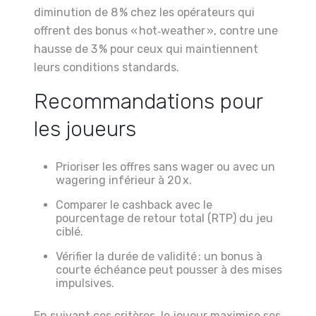
diminution de 8 % chez les opérateurs qui
offrent des bonus « hot‑weather », contre une
hausse de 3 % pour ceux qui maintiennent
leurs conditions standards.
Recommandations pour
les joueurs
Prioriser les offres sans wager ou avec un
wagering inférieur à 20 x.
Comparer le cashback avec le
pourcentage de retour total (RTP) du jeu
ciblé.
Vérifier la durée de validité : un bonus à
courte échéance peut pousser à des mises
impulsives.
En suivant ces critères, le joueur maximise ses