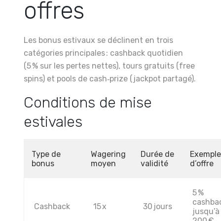
offres
Les bonus estivaux se déclinent en trois
catégories principales : cashback quotidien
(5 % sur les pertes nettes), tours gratuits (free
spins) et pools de cash‑prize (jackpot partagé).
Conditions de mise
estivales
Type de
Wagering
Durée de
Exemple
bonus
moyen
validité
d’offre
5 %
cashba
Cashback
15 x
30 jours
jusqu’à
200 €