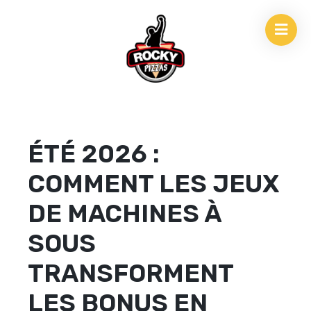
ÉTÉ 2026 :
COMMENT LES JEUX
DE MACHINES À
SOUS
TRANSFORMENT
LES BONUS EN