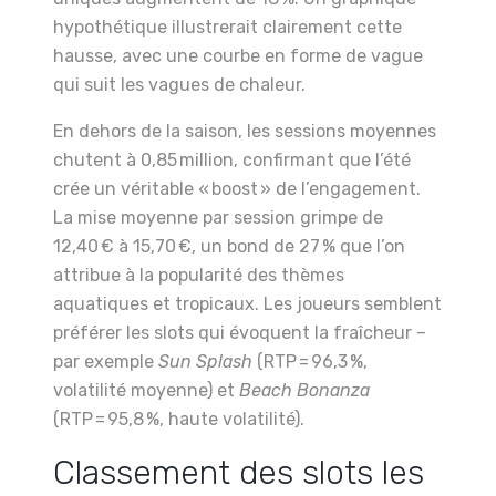
hypothétique illustrerait clairement cette
hausse, avec une courbe en forme de vague
qui suit les vagues de chaleur.
En dehors de la saison, les sessions moyennes
chutent à 0,85 million, confirmant que l’été
crée un véritable « boost » de l’engagement.
La mise moyenne par session grimpe de
12,40 € à 15,70 €, un bond de 27 % que l’on
attribue à la popularité des thèmes
aquatiques et tropicaux. Les joueurs semblent
préférer les slots qui évoquent la fraîcheur –
par exemple
Sun Splash
(RTP = 96,3 %,
volatilité moyenne) et
Beach Bonanza
(RTP = 95,8 %, haute volatilité).
Classement des slots les