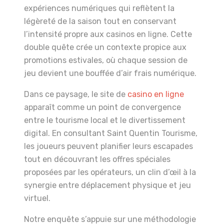
expériences numériques qui reflètent la
légèreté de la saison tout en conservant
l’intensité propre aux casinos en ligne. Cette
double quête crée un contexte propice aux
promotions estivales, où chaque session de
jeu devient une bouffée d’air frais numérique.
Dans ce paysage, le site de
casino en ligne
apparaît comme un point de convergence
entre le tourisme local et le divertissement
digital. En consultant Saint Quentin Tourisme,
les joueurs peuvent planifier leurs escapades
tout en découvrant les offres spéciales
proposées par les opérateurs, un clin d’œil à la
synergie entre déplacement physique et jeu
virtuel.
Notre enquête s’appuie sur une méthodologie