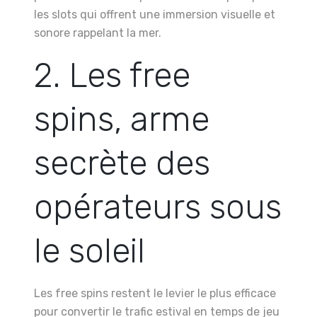
les slots qui offrent une immersion visuelle et
sonore rappelant la mer.
2. Les free
spins, arme
secrète des
opérateurs sous
le soleil
Les free spins restent le levier le plus efficace
pour convertir le trafic estival en temps de jeu