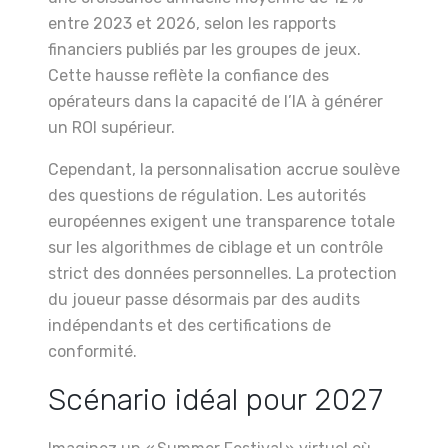
entre 2023 et 2026, selon les rapports
financiers publiés par les groupes de jeux.
Cette hausse reflète la confiance des
opérateurs dans la capacité de l’IA à générer
un ROI supérieur.
Cependant, la personnalisation accrue soulève
des questions de régulation. Les autorités
européennes exigent une transparence totale
sur les algorithmes de ciblage et un contrôle
strict des données personnelles. La protection
du joueur passe désormais par des audits
indépendants et des certifications de
conformité.
Scénario idéal pour 2027