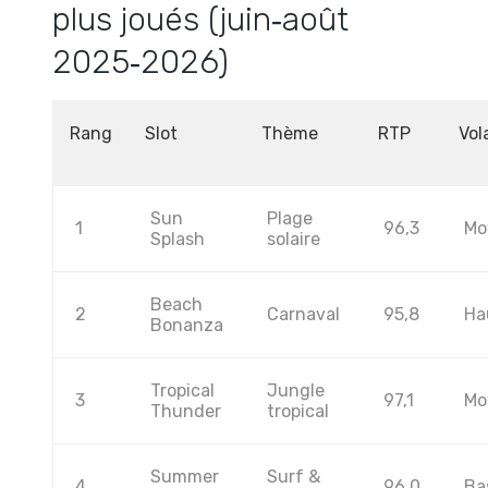
plus joués (juin‑août
2025‑2026)
Rang
Slot
Thème
RTP
Vola
Sun
Plage
1
96,3
Mo
Splash
solaire
Beach
2
Carnaval
95,8
Ha
Bonanza
Tropical
Jungle
3
97,1
Mo
Thunder
tropical
Summer
Surf &
4
96,0
Ba