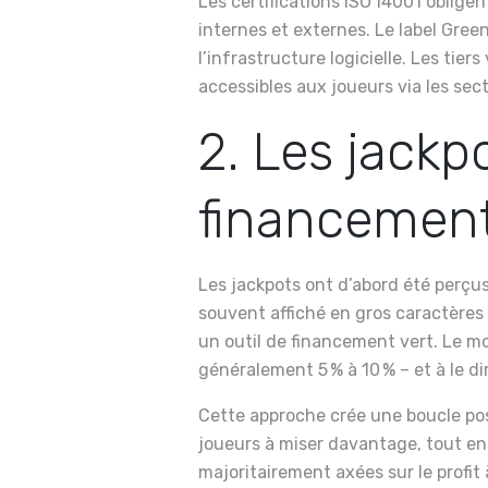
Les certifications ISO 14001 oblig
internes et externes. Le label Gree
l’infrastructure logicielle. Les tie
accessibles aux joueurs via les sect
2. Les jack
financement
Les jackpots ont d’abord été perçu
souvent affiché en gros caractères 
un outil de financement vert. Le m
généralement 5 % à 10 % – et à le d
Cette approche crée une boucle posit
joueurs à miser davantage, tout en
majoritairement axées sur le profit 