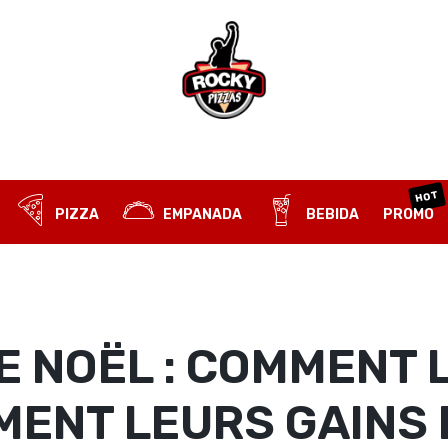
OBLIGATORIO
CONTRASEÑA
*
HOT
ACCESO
PIZZA
EMPANADA
BEBIDA
PROMO
RECUÉRDAME
¿Olvidaste la contraseña?
E NOËL : COMMENT 
MENT LEURS GAINS 