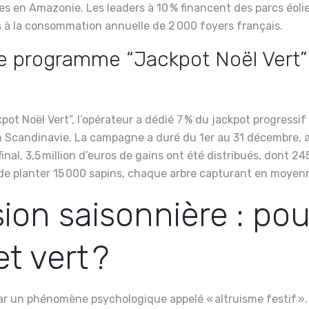
es en Amazonie. Les leaders à 10 % financent des parcs éoli
s à la consommation annuelle de 2 000 foyers français.
 le programme “Jackpot Noël Vert”
kpot Noël Vert”, l’opérateur a dédié 7 % du jackpot progressi
en Scandinavie. La campagne a duré du 1er au 31 décembre, 
nal, 3,5 million d’euros de gains ont été distribués, dont 24
 de planter 15 000 sapins, chaque arbre capturant en moyen
ion saisonnière : po
et vert ?
r un phénomène psychologique appelé « altruisme festif 