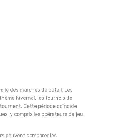
celle des marchés de détail. Les
thème hivernal, les tournois de
i tournent. Cette période coïncide
es, y compris les opérateurs de jeu
rs peuvent comparer les