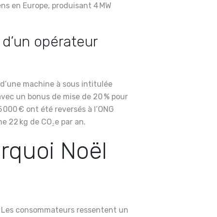
ens en Europe, produisant 4 MW
 d’un opérateur
f d’une machine à sous intitulée
avec un bonus de mise de 20 % pour
5 000 € ont été reversés à l’ONG
ne 22 kg de CO₂e par an.
urquoi Noël
». Les consommateurs ressentent un