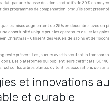
traduit par une hausse des dons caritatifs de 30 % en moyen
er des programmes de compensation lorsqu’ils sont présenté
nt que les mises augmentent de 25 % en décembre, avec un p
une opportunité unique pour les opérateurs de lier les gain
 Christmas » utilisent des visuels de sapins et de flocons
ng reste présent. Les joueurs avertis scrutent la transparen
es dons. Les plateformes qui publient leurs certificats ISO 14
 réel sur les arbres plantés évitent les accusations de surf
ies et innovations au
ble et durable