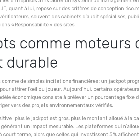
ent les entreprises à instaurer un système de management e
n‑IT, quant à lui, repose sur des critères de conception éco‑
rs vérificateurs, souvent des cabinets d’audit spécialisés, pu
ions « Responsabilité » des sites.
pots comme moteurs 
 durable
s comme de simples incitations financières : un jackpot pro
pour attirer l’œil du joueur. Aujourd’hui, certains opérate
odèle économique consiste à prélever un pourcentage fixe d
iriger vers des projets environnementaux vérifiés.
ive : plus le jackpot est gros, plus le montant alloué à la c
 générant un impact mesurable. Les plateformes qui n’alloue
à court terme, alors que celles qui investissent 5 % affichen