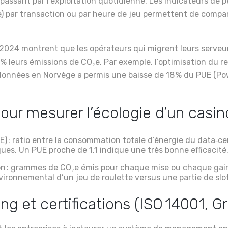
n passant par l’exploitation quotidienne. Les indicateurs d
) par transaction ou par heure de jeu permettent de compar
2024 montrent que les opérateurs qui migrent leurs serveur
 leurs émissions de CO₂e. Par exemple, l’optimisation du re
données en Norvège a permis une baisse de 18 % du PUE (Po
pour mesurer l’écologie d’un casin
 : ratio entre la consommation totale d’énergie du data‑cent
ues. Un PUE proche de 1,1 indique une très bonne efficacité
on : grammes de CO₂e émis pour chaque mise ou chaque gain 
vironnemental d’un jeu de roulette versus une partie de slot
ing et certifications (ISO 14001, G