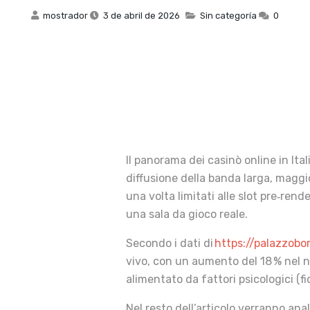
mostrador
3 de abril de 2026
Sin categoría
0
Il panorama dei casinò online in Ita
diffusione della banda larga, maggio
una volta limitati alle slot pre‑rend
una sala da gioco reale.
Secondo i dati di
https://palazzobor
vivo, con un aumento del 18 % nel n
alimentato da fattori psicologici (f
Nel resto dell’articolo verranno ana