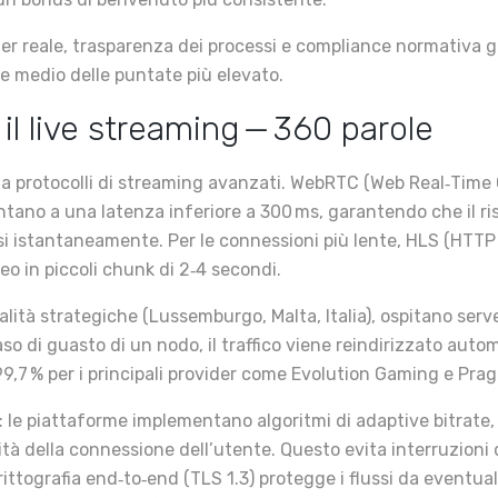
pier reale, trasparenza dei processi e compliance normativa 
e medio delle puntate più elevato.
 il live streaming — 360 parole
to da protocolli di streaming avanzati. WebRTC (Web Real‑Tim
ntano a una latenza inferiore a 300 ms, garantendo che il ris
 istantaneamente. Per le connessioni più lente, HLS (HTTP
eo in piccoli chunk di 2‑4 secondi.
calità strategiche (Lussemburgo, Malta, Italia), ospitano server
aso di guasto di un nodo, il traffico viene reindirizzato au
7 % per i principali provider come Evolution Gaming e Prag
: le piattaforme implementano algoritmi di adaptive bitrate,
ità della connessione dell’utente. Questo evita interruzioni 
 crittografia end‑to‑end (TLS 1.3) protegge i flussi da eventua