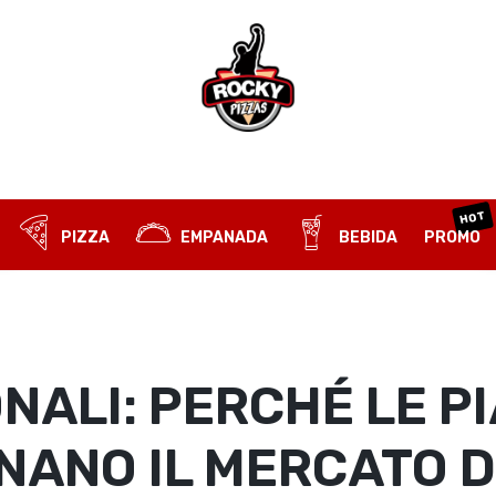
OBLIGATORIO
CONTRASEÑA
*
HOT
ACCESO
PIZZA
EMPANADA
BEBIDA
PROMO
RECUÉRDAME
¿Olvidaste la contraseña?
ONALI: PERCHÉ LE P
INANO IL MERCATO D