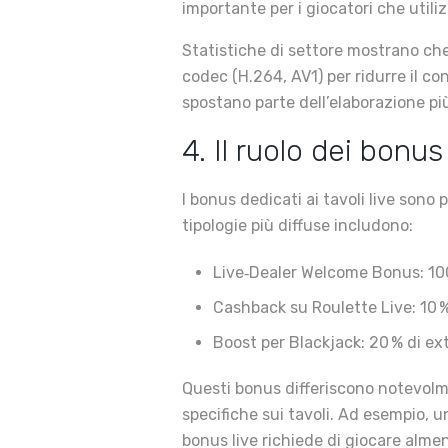
importante per i giocatori che utiliz
Statistiche di settore mostrano che i
codec (H.264, AV1) per ridurre il c
spostano parte dell’elaborazione pi
4. Il ruolo dei bonus
I bonus dedicati ai tavoli live sono
tipologie più diffuse includono:
Live‑Dealer Welcome Bonus: 100 %
Cashback su Roulette Live: 10 %
Boost per Blackjack: 20 % di extr
Questi bonus differiscono notevolm
specifiche sui tavoli. Ad esempio, u
bonus live richiede di giocare alme