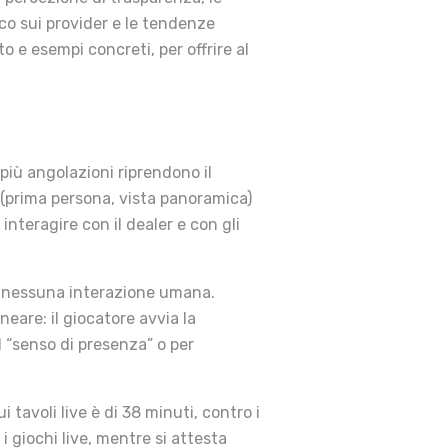
ico sui provider e le tendenze
o e esempi concreti, per offrire al
più angolazioni riprendono il
li (prima persona, vista panoramica)
interagire con il dealer e con gli
 e nessuna interazione umana.
neare: il giocatore avvia la
il “senso di presenza” o per
avoli live è di 38 minuti, contro i
r i giochi live, mentre si attesta