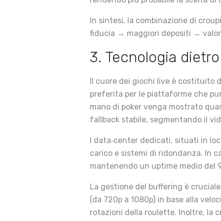
In sintesi, la combinazione di crou
fiducia → maggiori depositi → valor
3. Tecnologia dietro
Il cuore dei giochi live è costitui
preferita per le piattaforme che pu
mano di poker venga mostrato quasi
fallback stabile, segmentando il vid
I data‑center dedicati, situati in lo
carico e sistemi di ridondanza. In c
mantenendo un uptime medio del 99,
La gestione del buffering è cruciale
(da 720p a 1080p) in base alla veloc
rotazioni della roulette. Inoltre, la