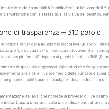
inoltre introdotto modalità “mobile‑first”, ottimizzando il f
io smartphone con la stessa qualità visiva del desktop, senza
ione di trasparenza — 310 parole
 principale driver della fiducia nei giochi live. Quando il deal
giocatore, il “perceived risk” diminuisce notevolmente. I son
e i tavoli live più “onesti” rispetto ai giochi basati su RNG (
amenti di spesa più aggressivi. I giocatori che frequentano i
usivamente alle slot, e il valore medio delle puntate è superi
ei giochi di abilità come il blackjack, dove le decisioni del 
lamentazione italiana, che richiede ai provider di live casin
periodici. Questo ulteriore livello di certificazione rafforza la
 un bonus di benvenuto più consistente.