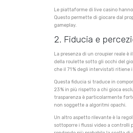
Le piattaforme di live casino hanno 
Questo permette di giocare dal propr
gameplay.
2. Fiducia e percez
La presenza di un croupier reale è il
della roulette sotto gli occhi del 
che il 71 % degli intervistati ritien
Questa fiducia si traduce in comport
23 % in più rispetto a chi gioca escl
trasparenza è particolarmente forte n
non soggette a algoritmi opachi.
Un altro aspetto rilevante è la rego
sottoporre i flussi video a controlli 
rendendo più probabile la scelta di