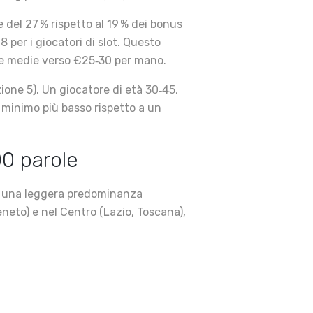
 del 27 % rispetto al 19 % dei bonus
8 per i giocatori di slot. Questo
ate medie verso €25‑30 per mano.
ione 5). Un giocatore di età 30‑45,
 minimo più basso rispetto a un
00 parole
con una leggera predominanza
neto) e nel Centro (Lazio, Toscana),