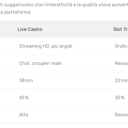
dati suggeriscono che l’interattività e la qualità visiva aum
la piattaforma.
Live Casino
Slot Tr
Streaming HD, più angoli
Grafic
Chat, croupier reale
Ness
38 min
22 mi
45 %
30 %
Alta
Bassa