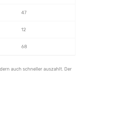
47
12
68
dern auch schneller auszahlt. Der