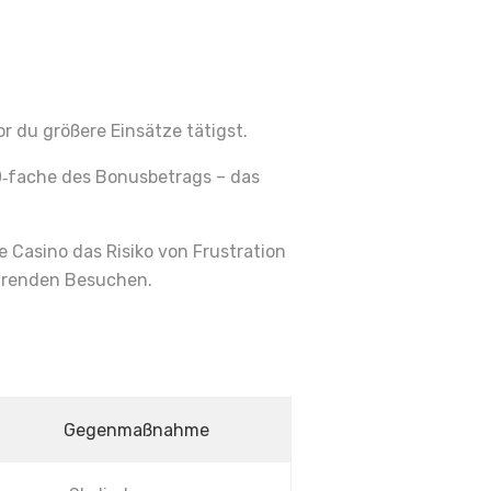
r du größere Einsätze tätigst.
‑fache des Bonusbetrags – das
 Casino das Risiko von Frustration
ehrenden Besuchen.
Gegenmaßnahme