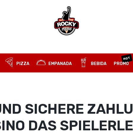
OBLIGATORIO
CONTRASEÑA
*
HOT
ACCESO
PIZZA
EMPANADA
BEBIDA
PROMO
RECUÉRDAME
¿Olvidaste la contraseña?
UND SICHERE ZAHLU
INO DAS SPIELERL