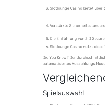
Slotlounge Casino bietet über 3
Verstärkte Sicherheitsstandar
Die Einführung von 3‑D Secure 
Slotlounge Casino nutzt diese
Did You Know? Der durchschnittlich
automatisiertes Auszahlungs‑Modul 
Vergleiche
Spielauswahl