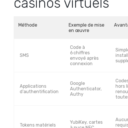
casinos virtuels
Méthode
Exemple de mise
Avant
en œuvre
Code à
Simpl
6 chiffres
SMS
instal
envoyé après
suppl
connexion
Codes
Google
Applications
hors l
Authenticator,
d’authentification
renou
Authy
toutes
Aucun
YubiKey, cartes
Tokens matériels
requis
à puce NFC