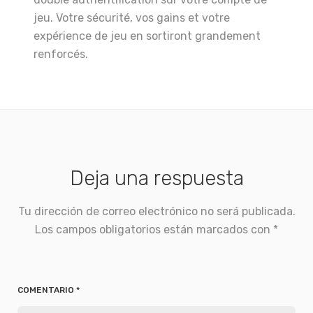
jeu. Votre sécurité, vos gains et votre
expérience de jeu en sortiront grandement
renforcés.
Deja una respuesta
Tu dirección de correo electrónico no será publicada.
Los campos obligatorios están marcados con
*
COMENTARIO
*