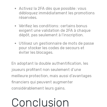
Activez la 2FA dès que possible : vous
débloquez immédiatement les promotions
réservées.
Vérifiez les conditions : certains bonus
exigent une validation de 2FA à chaque
dépôt, pas seulement à l’inscription.
Utilisez un gestionnaire de mots de passe
pour stocker les codes de secours et
éviter les blocages.
En adoptant la double authentification, les
joueurs profitent non seulement d’une
meilleure protection, mais aussi d’avantages
financiers qui peuvent augmenter
considérablement leurs gains.
Conclusion