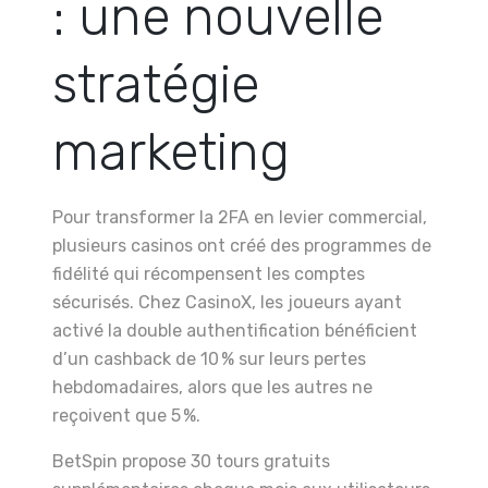
: une nouvelle
stratégie
marketing
Pour transformer la 2FA en levier commercial,
plusieurs casinos ont créé des programmes de
fidélité qui récompensent les comptes
sécurisés. Chez CasinoX, les joueurs ayant
activé la double authentification bénéficient
d’un cashback de 10 % sur leurs pertes
hebdomadaires, alors que les autres ne
reçoivent que 5 %.
BetSpin propose 30 tours gratuits