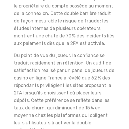
le propriétaire du compte possède au moment
de la connexion. Cette double barrière réduit
de façon mesurable le risque de fraude : les
études internes de plusieurs opérateurs
montrent une chute de 70 % des incidents liés
aux paiements dès que la 2FA est activée.
Du point de vue du joueur, la confiance se
traduit rapidement en rétention. Un audit de
satisfaction réalisé par un panel de joueurs de
casino en ligne France a révélé que 62 % des
répondants privilégient les sites proposant la
2FA lorsqu’ils choisissent où placer leurs
dépôts. Cette préférence se reflète dans les
taux de churn, qui diminuent de 15 % en
moyenne chez les plateformes qui obligent
leurs utilisateurs à activer la double