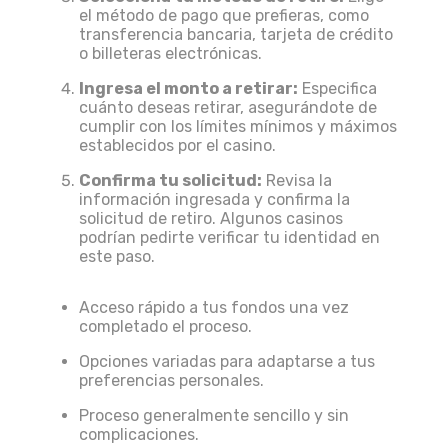
el método de pago que prefieras, como
transferencia bancaria, tarjeta de crédito
o billeteras electrónicas.
Ingresa el monto a retirar:
Especifica
cuánto deseas retirar, asegurándote de
cumplir con los límites mínimos y máximos
establecidos por el casino.
Confirma tu solicitud:
Revisa la
información ingresada y confirma la
solicitud de retiro. Algunos casinos
podrían pedirte verificar tu identidad en
este paso.
Acceso rápido a tus fondos una vez
completado el proceso.
Opciones variadas para adaptarse a tus
preferencias personales.
Proceso generalmente sencillo y sin
complicaciones.