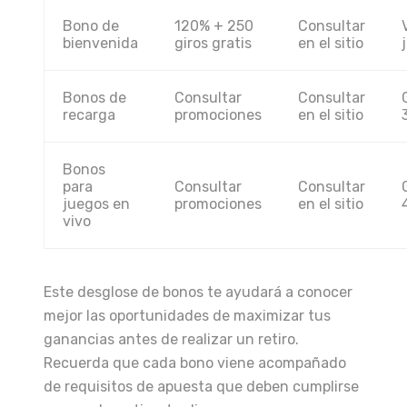
Bono de
120% + 250
Consultar
bienvenida
giros gratis
en el sitio
Bonos de
Consultar
Consultar
recarga
promociones
en el sitio
Bonos
para
Consultar
Consultar
juegos en
promociones
en el sitio
vivo
Este desglose de bonos te ayudará a conocer
mejor las oportunidades de maximizar tus
ganancias antes de realizar un retiro.
Recuerda que cada bono viene acompañado
de requisitos de apuesta que deben cumplirse