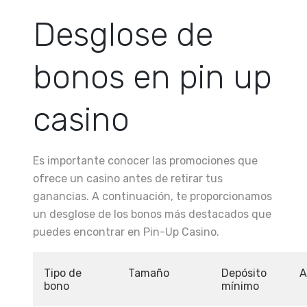
Desglose de
bonos en pin up
casino
Es importante conocer las promociones que
ofrece un casino antes de retirar tus
ganancias. A continuación, te proporcionamos
un desglose de los bonos más destacados que
puedes encontrar en Pin-Up Casino.
Tipo de
Tamaño
Depósito
A
bono
mínimo