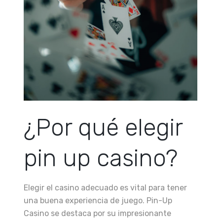
¿Por qué elegir
pin up casino?
Elegir el casino adecuado es vital para tener
una buena experiencia de juego. Pin-Up
Casino se destaca por su impresionante