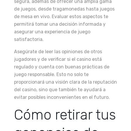
segura, además de ofrecer una amplia gama
de juegos, desde tragamonedas hasta juegos
de mesa en vivo. Evaluar estos aspectos te
permitirá tomar una decisión informada y
asegurar una experiencia de juego
satisfactoria.
Asegúrate de leer las opiniones de otros
jugadores y de verificar si el casino está
regulado y cuenta con buenas prácticas de
juego responsable. Esto no solo te
proporcionará una visión clara de la reputación
del casino, sino que también te ayudará a
evitar posibles inconvenientes en el futuro.
Cómo retirar tus