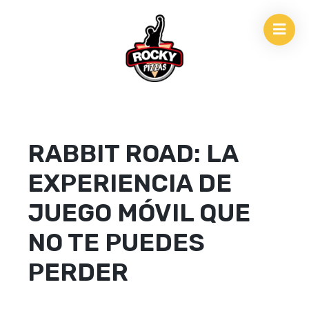
RABBIT ROAD: LA
EXPERIENCIA DE
JUEGO MÓVIL QUE
NO TE PUEDES
PERDER