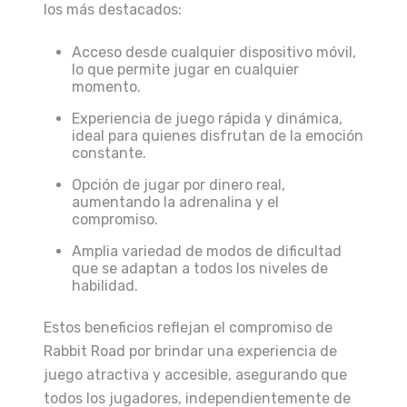
los más destacados:
Acceso desde cualquier dispositivo móvil,
lo que permite jugar en cualquier
momento.
Experiencia de juego rápida y dinámica,
ideal para quienes disfrutan de la emoción
constante.
Opción de jugar por dinero real,
aumentando la adrenalina y el
compromiso.
Amplia variedad de modos de dificultad
que se adaptan a todos los niveles de
habilidad.
Estos beneficios reflejan el compromiso de
Rabbit Road por brindar una experiencia de
juego atractiva y accesible, asegurando que
todos los jugadores, independientemente de