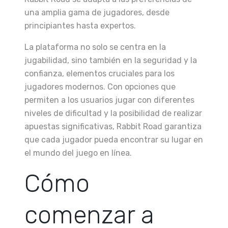
una amplia gama de jugadores, desde
principiantes hasta expertos.
La plataforma no solo se centra en la
jugabilidad, sino también en la seguridad y la
confianza, elementos cruciales para los
jugadores modernos. Con opciones que
permiten a los usuarios jugar con diferentes
niveles de dificultad y la posibilidad de realizar
apuestas significativas, Rabbit Road garantiza
que cada jugador pueda encontrar su lugar en
el mundo del juego en línea.
Cómo
comenzar a