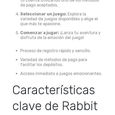
tu cuenta utilizando uno de los métodos
de pago aceptados.
Seleccionar un juego:
Explora la
variedad de juegos disponibles y elige el
que más te apasione.
Comenzar a jugar:
¡Lanza tu aventura y
disfruta de la emoción del juego!
Proceso de registro rápido y sencillo.
Variedad de métodos de pago para
facilitar los depósitos.
Acceso inmediato a juegos emocionantes.
Características
clave de Rabbit