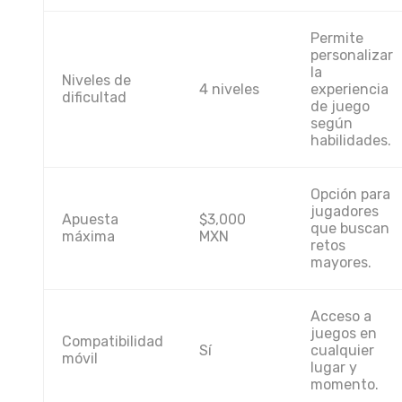
Permite
personalizar
la
Niveles de
4 niveles
experiencia
dificultad
de juego
según
habilidades.
Opción para
jugadores
Apuesta
$3,000
que buscan
máxima
MXN
retos
mayores.
Acceso a
juegos en
Compatibilidad
Sí
cualquier
móvil
lugar y
momento.