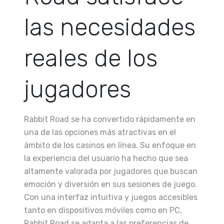
las necesidades
reales de los
jugadores
Rabbit Road se ha convertido rápidamente en
una de las opciones más atractivas en el
ámbito de los casinos en línea. Su enfoque en
la experiencia del usuario ha hecho que sea
altamente valorada por jugadores que buscan
emoción y diversión en sus sesiones de juego.
Con una interfaz intuitiva y juegos accesibles
tanto en dispositivos móviles como en PC,
Rabbit Road se adapta a las preferencias de