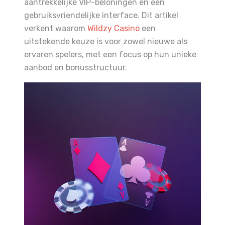
aantrekkelijke VIP-beloningen en een
gebruiksvriendelijke interface. Dit artikel
verkent waarom
Wildzy Casino
een
uitstekende keuze is voor zowel nieuwe als
ervaren spelers, met een focus op hun unieke
aanbod en bonusstructuur.