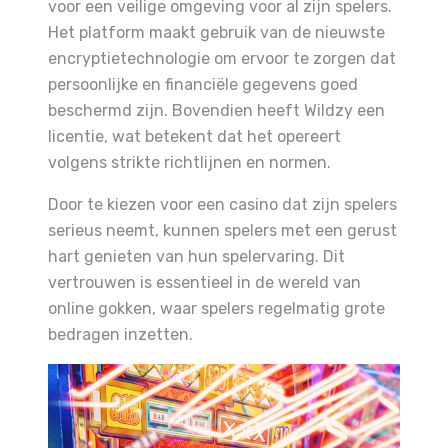
voor een veilige omgeving voor al zijn spelers.
Het platform maakt gebruik van de nieuwste
encryptietechnologie om ervoor te zorgen dat
persoonlijke en financiële gegevens goed
beschermd zijn. Bovendien heeft Wildzy een
licentie, wat betekent dat het opereert
volgens strikte richtlijnen en normen.
Door te kiezen voor een casino dat zijn spelers
serieus neemt, kunnen spelers met een gerust
hart genieten van hun spelervaring. Dit
vertrouwen is essentieel in de wereld van
online gokken, waar spelers regelmatig grote
bedragen inzetten.