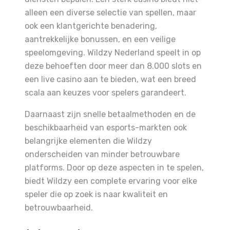
alleen een diverse selectie van spellen, maar
ook een klantgerichte benadering,
aantrekkelijke bonussen, en een veilige
speelomgeving. Wildzy Nederland speelt in op
deze behoeften door meer dan 8.000 slots en
een live casino aan te bieden, wat een breed
scala aan keuzes voor spelers garandeert.
Daarnaast zijn snelle betaalmethoden en de
beschikbaarheid van esports-markten ook
belangrijke elementen die Wildzy
onderscheiden van minder betrouwbare
platforms. Door op deze aspecten in te spelen,
biedt Wildzy een complete ervaring voor elke
speler die op zoek is naar kwaliteit en
betrouwbaarheid.