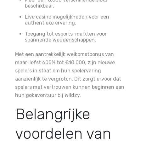
beschikbaar.
Live casino mogelijkheden voor een
authentieke ervaring.
Toegang tot esports-markten voor
spannende weddenschappen.
Met een aantrekkelijk welkomstbonus van
maar liefst 600% tot €10.000, zijn nieuwe
spelers in staat om hun spelervaring
aanzienlijk te vergroten. Dit zorgt ervoor dat
spelers met vertrouwen kunnen beginnen aan
hun gokavontuur bij Wildzy.
Belangrijke
voordelen van