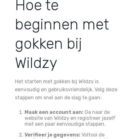
Hoe te
beginnen met
gokken bij
Wildzy
Het starten met gokken bij Wildzy is
eenvoudig en gebruiksvriendelijk. Volg deze
stappen om snel aan de slag te gaan:
Maak een account aan:
Ga naar de
website van Wildzy en registreer jezelf
met een paar eenvoudige stappen.
Verifieer je gegevens:
Voltooi de